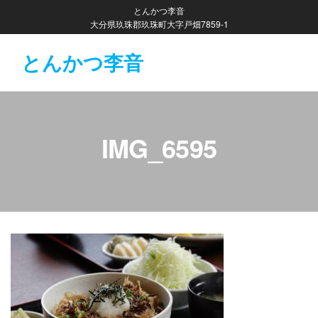
コ
とんかつ李音
ン
大分県玖珠郡玖珠町大字戸畑7859-1
テ
とんかつ李音
ン
ツ
へ
ス
キ
IMG_6595
ッ
プ